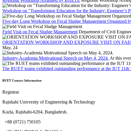
Regional Workshop Arranged by BAETE
Regional Workshop Arra
Workshop on "Transforming Education for the Industry: Engineer’s Pe
Five-day Long Workshop on Fecal Sludge Management Organized by 
Field Visit on Fecal Sludge Management
Department of Civil Enginee
ORIENTATION WORKSHOP AND EXPOSURE VISIT ON FAE
May, 24
Industry-Academia Motivational Speech on May 4, 2024.
At this even
The RUET teams exhibited outstanding performance at the IUT 11th 
RUET Contact Information
Registrar
Rajshahi University of Engineering & Technology
Kazla, Rajshahi-6204, Bangladesh.
+88 (0721) 750105