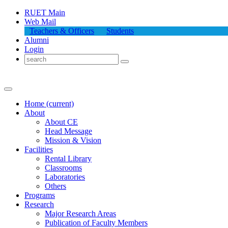
RUET Main
Web Mail
Teachers & Officers
Students
Alumni
Login
Home
(current)
About
About
CE
Head Message
Mission & Vision
Facilities
Rental Library
Classrooms
Laboratories
Others
Programs
Research
Major Research Areas
Publication
of
Faculty Members