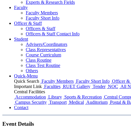
Experts & Research Fields
Faculty
Faculty Members
Faculty Short Info
Officer & Staff
Officers & Staff
Officers & Staff Contact Info
Student
Advisers/Coordinators
Class Representatives
Course Curriculum
Class Routine
Class Test Routine
Others
Quick-Menu
Quick Search
Faculty Members
Faculty Short Info
Officer & 
Important Link
Faculties
RUET Gallery
Tender
NOC
All N
Central Facilities
Accommodation
Library
Sports & Recreation
Central Compu
Campus Security
Transport
Medical
Auditorium
Postal & B
Contact
Event Details