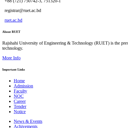
+88 (721) 750742-3, 751320-1
registrar@ruet.ac.bd
ruet.ac.bd
About RUET
Rajshahi University of Engineering & Technology (RUET) is the presti
technology.
More Info
Important Links
Home
Admission
Faculty
NOC
Career
Tender
Notice
News & Events
Achivements