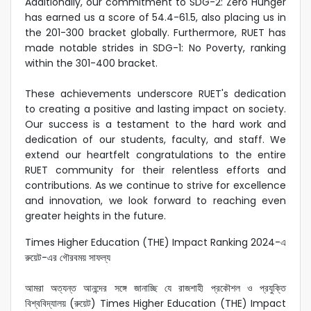
Additionally, our commitment to SDG-2: Zero Hunger
has earned us a score of 54.4-61.5, also placing us in
the 201-300 bracket globally. Furthermore, RUET has
made notable strides in SDG-1: No Poverty, ranking
within the 301-400 bracket.
These achievements underscore RUET's dedication
to creating a positive and lasting impact on society.
Our success is a testament to the hard work and
dedication of our students, faculty, and staff. We
extend our heartfelt congratulations to the entire
RUET community for their relentless efforts and
contributions. As we continue to strive for excellence
and innovation, we look forward to reaching even
greater heights in the future.
Times Higher Education (THE) Impact Ranking 2024-এ
রুয়েট-এর গৌরবময় সাফল্য
আমরা অত্যন্ত আনন্দের সঙ্গে জানাচ্ছি যে রাজশাহী প্রকৌশল ও প্রযুক্তি
বিশ্ববিদ্যালয় (রুয়েট) Times Higher Education (THE) Impact