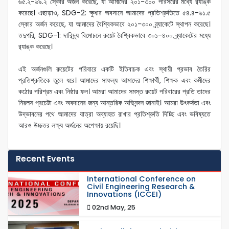
৬৫.২-৬৯.২ স্কোর অর্জন করেছে, যা আমাদের ২০১-৩০০ পরিসরের মধ্যে র‌্যাঙ্ক
করেছে। এছাড়াও, SDG-2: ক্ষুধার অবসানে আমাদের প্রতিশ্রুতিতে ৫৪.৪-৬১.৫
স্কোর অর্জন করেছে, যা আমাদের বৈশ্বিকভাবে ২০১-৩০০ ব্র্যাকেটে স্থাপন করেছে।
তদুপরি, SDG-1: দারিদ্র্য বিমোচনে রুয়েট বৈশ্বিকভাবে ৩০১-৪০০ ব্র্যাকেটের মধ্যে
র‌্যাঙ্ক করেছে।
এই অর্জনগুলি রুয়েটের পরিবারে একটি ইতিবাচক এবং স্থায়ী প্রভাব তৈরির
প্রতিশ্রুতিকে তুলে ধরে। আমাদের সাফল্য আমাদের শিক্ষার্থী, শিক্ষক এবং কর্মীদের
কঠোর পরিশ্রম এবং নিষ্ঠার ফল। আমরা আমাদের সমস্ত রুয়েট পরিবারের প্রতি তাদের
নিরলস প্রচেষ্টা এবং অবদানের জন্য আন্তরিক অভিনন্দন জানাই। আমরা উৎকর্ষতা এবং
উদ্ভাবনের পথে আমাদের যাত্রা অব্যাহত রাখার প্রতিশ্রুতি দিচ্ছি এবং ভবিষ্যতে
আরও উচ্চতর লক্ষ্য অর্জনের অপেক্ষায় রয়েছি।
Recent Events
International Conference on
Civil Engineering Research &
Innovations (ICCEI)
02nd May, 25