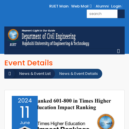
RUET Main
Web Mail
Alumni
Login
Event Details
News & Event List
News & Event Details
2024
11
June