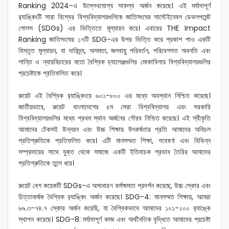
Ranking 2024-এ উল্লেখযোগ্য সাফল্য অর্জন করেছে। এই মর্যাদাপূর্ণ
র‌্যাঙ্কিংটি সারা বিশ্বের বিশ্ববিদ্যালয়গুলিকে জাতিসংঘের সাস্টেইনেবল ডেভলপমেন্ট
গোলস (SDGs) এর ভিত্তিতে মূল্যায়ন করে। এবারের THE Impact
Ranking জাতিসংঘের ১৭টি SDG-এর উপর ভিত্তি করে প্রকাশ পাও একটি
বিস্তৃত মূল্যায়ন, যা দারিদ্র্য, অসমতা, জলবায়ু পরিবর্তন, পরিবেশগত অবনতি এবং
শান্তি ও ন্যায়বিচারের মতো বৈশ্বিক চ্যালেঞ্জগুলির মোকাবিলায় বিশ্ববিদ্যালয়গুলির
প্রচেষ্টাকে প্রতিফলিত করে।
রুয়েট এই বৈশ্বিক র‌্যাঙ্কিংয়ে ৬০১-৮০০ এর মধ্যে অবস্থান নিশ্চিত করেছে।
জাতীয়ভাবে, রুয়েট বাংলাদেশের ৫ম সেরা বিশ্ববিদ্যালয় এবং সরকারি
বিশ্ববিদ্যালয়গুলির মধ্যে প্রথম স্থান অর্জনের গৌরব নিশ্চিত করেছে। এই স্বীকৃতি
আমাদের টেকসই উন্নয়ন এবং উচ্চ শিক্ষায় উৎকর্ষতার প্রতি আমাদের অবিচল
প্রতিশ্রুতিকে প্রতিফলিত করে। এটি মানসম্মত শিক্ষা, গবেষণা এবং বিভিন্ন
সম্প্রদায়ের সাথে যুক্ত থেকে সমাজে একটি ইতিবাচক প্রভাব তৈরির আমাদের
প্রতিশ্রুতিকে তুলে ধরে।
রুয়েট বেশ কয়েকটি SDGs-এ অসাধারণ কর্মক্ষমতা প্রদর্শন করেছে, উচ্চ স্কোর এবং
চিত্তাকর্ষক বৈশ্বিক র‌্যাঙ্কিং অর্জন করেছে। SDG-4: মানসম্মত শিক্ষায়, আমরা
৬৯.৩-৭৪.৭ স্কোর অর্জন করেছি, যা বৈশ্বিকভাবে আমাদের ১০১-২০০ র‌্যাঙ্কে
স্থাপন করেছে। SDG-8: মর্যাদাপূর্ণ কাজ এবং অর্থনৈতিক বৃদ্ধিতে আমাদের প্রচেষ্টা