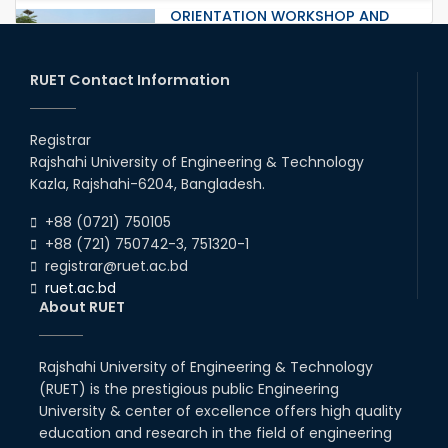
ORIENTATION WORKSHOP AND
EXPOSURE VISIT ON FAECAL
SLUDGE MANAGEMENT: A
SOLUTION TO SANITATION
PROBLE...
RUET Contact Information
17th May, 24
Farewell 2018 Series
Registrar
10th Apr, 24
Rajshahi University of Engineering & Technology
Kazla, Rajshahi-6204, Bangladesh.
Regional Workshop Arranged by
+88 (0721) 750105
BAETE
+88 (721) 750742-3, 751320-1
25th Apr, 24
registrar@ruet.ac.bd
ruet.ac.bd
About RUET
Workshop on "Transforming
Education for the Industry:
Rajshahi University of Engineering & Technology
Engineer’s Perspective in
(RUET) is the prestigious public Engineering
Achieving Vision 204...
University & center of excellence offers high quality
20th Apr, 24
Five-day Long Workshop on
education and research in the field of engineering
Fecal Sludge Management